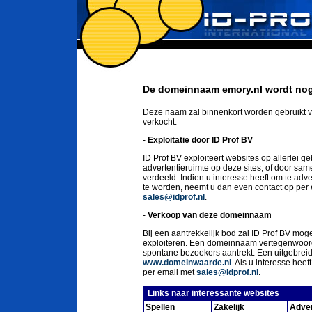
De domeinnaam emory.nl wordt nog 
Deze naam zal binnenkort worden gebruikt v
verkocht.
-
Exploitatie door ID Prof BV
ID Prof BV exploiteert websites op allerlei g
advertentieruimte op deze sites, of door sa
verdeeld. Indien u interesse heeft om te ad
te worden, neemt u dan even contact op per
sales@idprof.nl
.
-
Verkoop van deze domeinnaam
Bij een aantrekkelijk bod zal ID Prof BV moge
exploiteren. Een domeinnaam vertegenwoord
spontane bezoekers aantrekt. Een uitgebrei
www.domeinwaarde.nl
. Als u interesse he
per email met
sales@idprof.nl
.
Links naar interessante websites
Spellen
Zakelijk
Adver