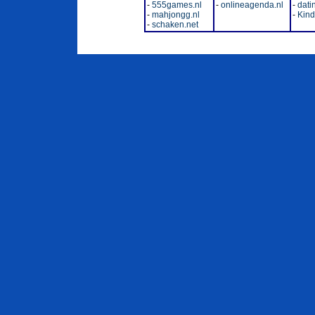
-
555games.nl
-
onlineagenda.nl
-
dati
-
mahjongg.nl
-
Kinde
-
schaken.net